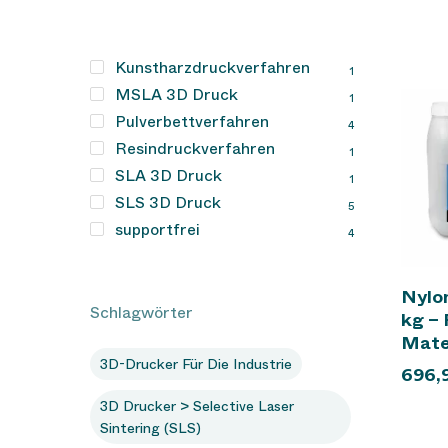
Kunstharzdruckverfahren
1
MSLA 3D Druck
1
Pulverbettverfahren
4
Resindruckverfahren
1
SLA 3D Druck
1
SLS 3D Druck
5
supportfrei
4
Nylo
Schlagwörter
kg –
Mate
3D-Drucker Für Die Industrie
696,
3D Drucker > Selective Laser
Sintering (SLS)