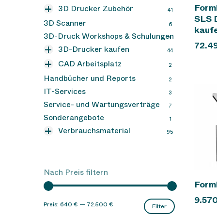
DyeMansion
Forml
3D Drucker Zubehör
9
41
SLS 
Formlabs
3D Drucker Ersatzteile
3D Scanner
13
8
6
kauf
Formlabs SLS Zubehör
3D-Druck Workshops & Schulungen
7
4
72.4
3D-Drucker kaufen
44
3D Drucker Lasersintern
SLS
CAD Arbeitsplatz
7
2
3D Drucker Multi Jet Fusion
CAD Software
Handbücher und Reports
2
1
2
MJF
IT-Services
3
3D Drucker SLA
23
Service- und Wartungsverträge
7
Formlabs Form 3+
3D Produktionsdrucker
2
10
Sonderangebote
1
Formlabs Form 3L
Gebrauchtgeräte
3
2
Verbrauchsmaterial
95
Formlabs Form 4
Metall 3D Drucker
9
1
HP MJF 3D Druckmaterial
23
Formlabs Form 4L
9
SLA Resin
48
SLS Pulver
Nach Preis filtern
7
Forml
Min.
Max.
9.57
Preis:
640 €
—
72.500 €
Filter
Preis
Preis