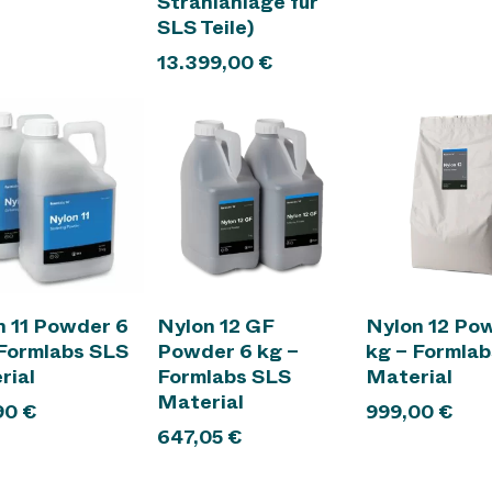
Strahlanlage für
SLS Teile)
13.399,00
€
In den Warenkorb
In den Warenkorb
In den War
n 11 Powder 6
Nylon 12 GF
Nylon 12 Po
 Formlabs SLS
Powder 6 kg –
kg – Formla
rial
Formlabs SLS
Material
Material
90
€
999,00
€
647,05
€