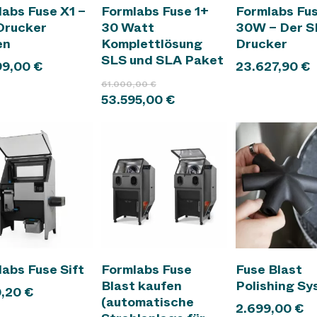
In den Warenkorb
In den Warenkorb
In den War
abs Fuse X1 –
Formlabs Fuse 1+
Formlabs Fus
Drucker
30 Watt
30W – Der S
en
Komplettlösung
Drucker
SLS und SLA Paket
99,00
€
23.627,90
€
Ursprünglicher
61.000,00
€
Preis
Aktueller
53.595,00
€
war:
Preis
61.000,00 €
ist:
53.595,00 €.
In den Warenkorb
In den Warenkorb
In den War
abs Fuse Sift
Formlabs Fuse
Fuse Blast
Blast kaufen
Polishing S
0,20
€
(automatische
2.699,00
€