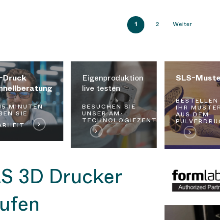
1
2
Weiter
Buchen
Bestellen
Sie
Sie
-Druck
Eigenproduktion
SLS-Muster
kten
sich
Ihr
hnellberatung
live testen
rmin
jetzt
Musterteil
BESTELLEN 
 15 MINUTEN
BESUCHEN SIE
n
einen
aus
IHR MUSTE
BEN SIE
UNSER AM-
AUS DEM
Termin
dem
TECHNOLOGIEZENTRUM
PULVERDRU
ARHEIT
insam
in
Pulverdruck
unserem
derungen
3D-
Showroom
S 3D Drucker
ufen