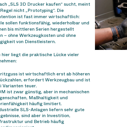
ach „SLS 3D Drucker kaufen“ sucht, meint
 Regel nicht „Prototyping“. Die
tention ist fast immer wirtschaftlich:
le sollen funktionsfähig, wiederholbar und
inen bis mittleren Serien hergestellt
n – ohne Werkzeugkosten und ohne
igkeit von Dienstleistern.
hier liegt die praktische Lücke vieler
nehmen:
ritzguss ist wirtschaftlich erst ab höheren
ückzahlen, erfordert Werkzeugbau und ist
i Varianten teuer.
M ist zwar günstig, aber in mechanischen
genschaften, Maßhaltigkeit und
rienfähigkeit häufig limitiert.
dustrielle SLS-Anlagen liefern sehr gute
gebnisse, sind aber in Investition,
frastruktur und Betrieb häufig