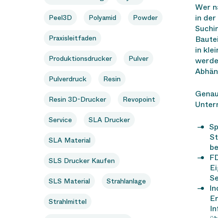
Wer n
in der
Peel3D
Polyamid
Powder
Suchin
Praxisleitfaden
Bautei
in kle
Produktionsdrucker
Pulver
werde
Abhäng
Pulverdruck
Resin
Genau 
Resin 3D-Drucker
Revopoint
Unter
Service
SLA Drucker
Sp
St
SLA Material
be
FD
SLS Drucker Kaufen
Ei
Se
SLS Material
Strahlanlage
In
Er
Strahlmittel
In