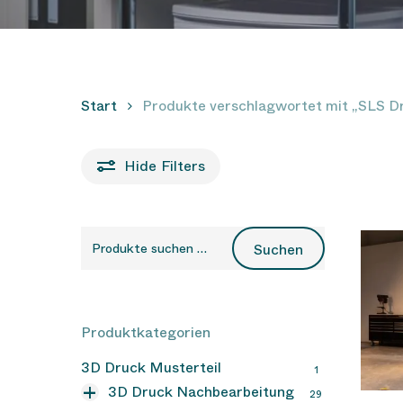
Start
Produkte verschlagwortet mit „SLS D
Hide
Filters
Suchen
Suchen
nach:
Produktkategorien
3D Druck Musterteil
1
Hit enter to search or ESC to close
3D Druck Nachbearbeitung
29