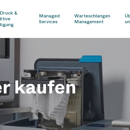
Druck &
Managed
Warteschlangen
Üb
itive
Services
Management
un
tigung
r kaufen