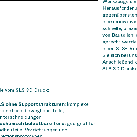
Werkzeuge sind
Herausforderu
gegenüberstehe
eine innovativ
schnelle, präzi
von Bauteilen,
gerecht werde
einen SLS-Druc
Sie sich bei un
Anschließend k
SLS 3D Drucke
ile vom SLS 3D Druck:
S ohne Supportstrukturen:
komplexe
ometrien, bewegliche Teile,
interschneidungen
chanisch belastbare Teile:
geeignet für
dbauteile, Vorrichtungen und
nktionsprototypen