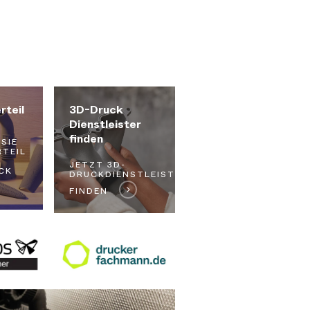
Sie
benötigen
teil
3D-Druck
lediglich
Dienstleister
SLS-
finden
SIE
Teile?
RTEIL
JETZT 3D-
CK
DRUCKDIENSTLEISTER
FINDEN