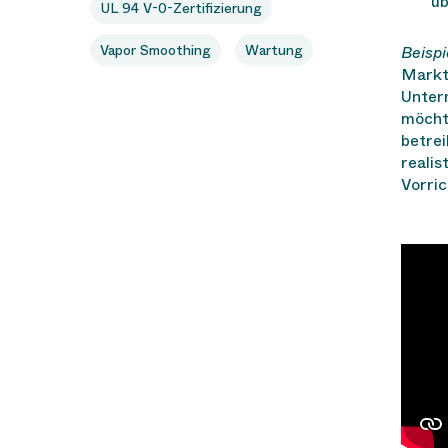
üb
UL 94 V-0-Zertifizierung
Vapor Smoothing
Wartung
Beispi
Markt
Unter
möchte
betrei
realis
Vorric