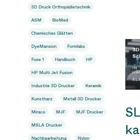
3D Druck Orthopädietechnik
ASM
BioMed
Chemisches Glätten
In
DyeMansion
Formlabs
einem
3D
kompa
Sc
Fuse 1
Handbuch
HP
Webte
IN
prüfe
HA
HP Multi Jet Fusion
wir
KL
geme
Industrie 3D Drucker
Keramik
Ihre
Anfor
Kunstharz
Metall 3D Drucker
für
SL
3D-
Miraco
MJF
MJF Drucker
Druck
ka
MSLA Drucker
Nachbearbeitung
Nylon