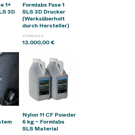
enkorb
In den Warenkorb
e 1+
Formlabs Fuse 1
LS 3D
SLS 3D Drucker
(Werksüberholt
durch Hersteller)
Ursprünglicher
17.199,00
€
Preis
Aktueller
13.000,00
€
war:
Preis
17.199,00 €
ist:
13.000,00 €.
enkorb
In den Warenkorb
Nylon 11 CF Powder
ystem
6 kg – Formlabs
SLS Material