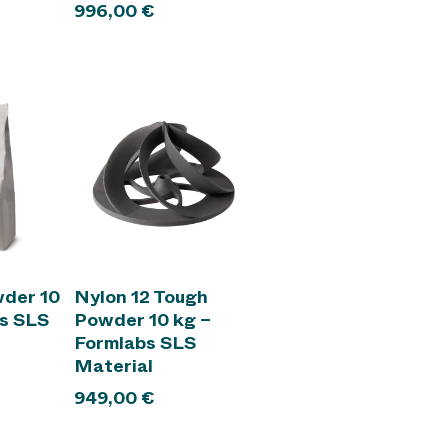
996,00
€
enkorb
In den Warenkorb
wder 10
Nylon 12 Tough
bs SLS
Powder 10 kg –
Formlabs SLS
Material
949,00
€