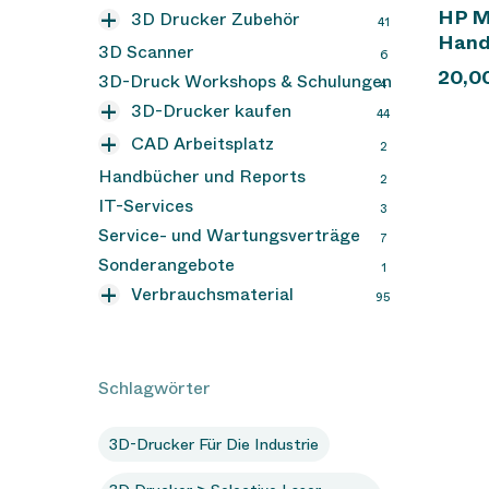
DyeMansion
HP Mu
3D Drucker Zubehör
9
41
Hand
Formlabs
3D Drucker Ersatzteile
3D Scanner
13
8
6
20,0
Formlabs SLS Zubehör
3D-Druck Workshops & Schulungen
7
4
3D-Drucker kaufen
44
3D Drucker Lasersintern
SLS
CAD Arbeitsplatz
7
2
3D Drucker Multi Jet Fusion
CAD Software
Handbücher und Reports
2
1
2
MJF
IT-Services
3
3D Drucker SLA
23
Service- und Wartungsverträge
7
Formlabs Form 3+
3D Produktionsdrucker
2
10
Sonderangebote
1
Formlabs Form 3L
Gebrauchtgeräte
3
2
Verbrauchsmaterial
95
Formlabs Form 4
Metall 3D Drucker
9
1
HP MJF 3D Druckmaterial
23
Formlabs Form 4L
9
SLA Resin
48
SLS Pulver
Schlagwörter
7
3D-Drucker Für Die Industrie