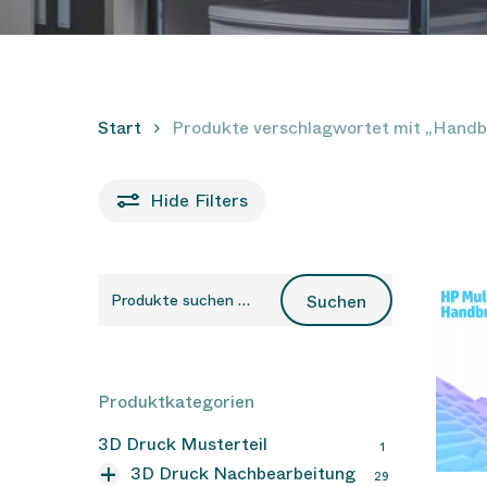
Start
Produkte verschlagwortet mit „Hand
Hit enter to search or ESC to close
Hide
Filters
Suchen
Suchen
nach:
Produktkategorien
3D Druck Musterteil
1
3D Druck Nachbearbeitung
29