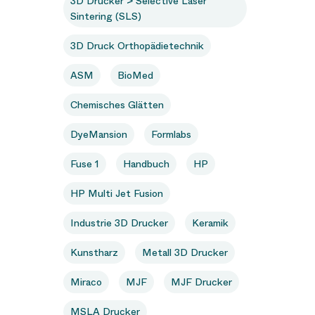
3D Drucker > Selective Laser
Sintering (SLS)
3D Druck Orthopädietechnik
ASM
BioMed
Chemisches Glätten
DyeMansion
Formlabs
Fuse 1
Handbuch
HP
HP Multi Jet Fusion
Industrie 3D Drucker
Keramik
Kunstharz
Metall 3D Drucker
Miraco
MJF
MJF Drucker
MSLA Drucker