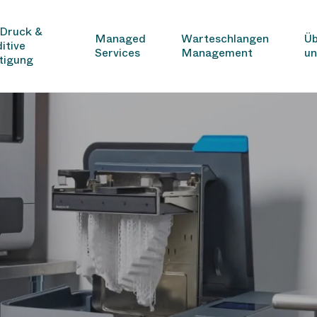
Druck &
Managed
Warteschlangen
Üb
itive
Services
Management
un
tigung