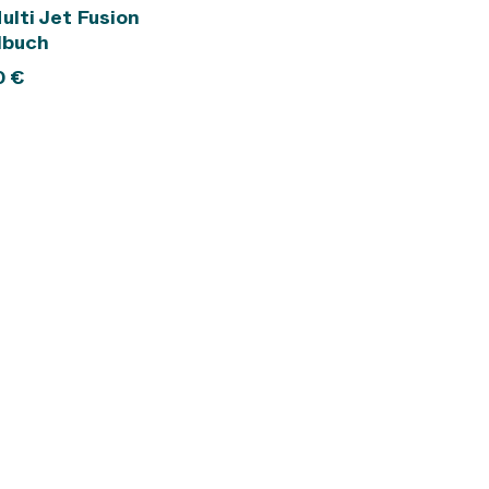
In den Warenkorb
lti Jet Fusion
buch
0
€