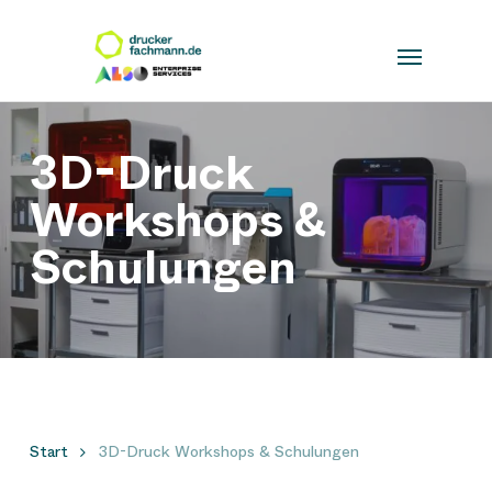
Skip
to
Close
main
Filters
content
3D-Druck
Workshops &
Schulungen
Start
3D-Druck Workshops & Schulungen