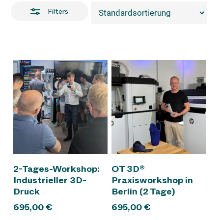
Filters
In den Warenkorb
In den Warenkorb
2-Tages-Workshop:
OT 3D®
Industrieller 3D-
Praxisworkshop in
Druck
Berlin (2 Tage)
695,00
€
695,00
€