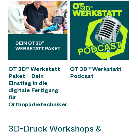
Jetzt OT 3D©
Jetzt OT 3D©
OT 3D® Werkstatt
OT 3D® Werkstatt
Werkstatt Paket
Werkstatt Podcast
Paket – Dein
Podcast
buchen
anhören
Einstieg in die
digitale Fertigung
für
Orthopädietechniker
3D-Druck Workshops &