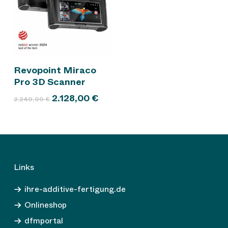
In den Warenkorb
Revopoint Miraco
Pro 3D Scanner
Ursprünglicher
Aktueller
2.128,00
€
2.240,00
€
Preis
Preis
war:
ist:
2.240,00 €
2.128,00 €.
Links
ihre-additive-fertigung.de
Onlineshop
dfmportal