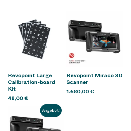
In den Warenkorb
In den Warenkorb
Revopoint Large
Revopoint Miraco 3D
Calibration-board
Scanner
Kit
1.680,00
€
48,00
€
Angebot!