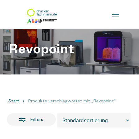
Skip
to
Close
main
Filters
content
Revopoint
Start
Produkte verschlagwortet mit „Revopoint“
Filters