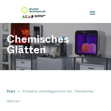
Skip
to
Close
main
Filters
content
Chemisches
Glätten
Start
Produkte verschlagwortet mit „Chemisches
Glätten“