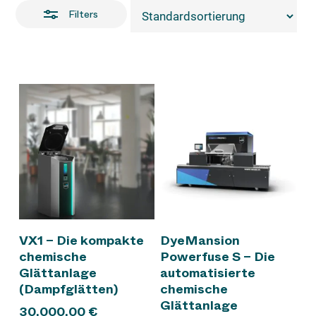
Filters
In den Warenkorb
Weiterlesen
VX1 – Die kompakte
DyeMansion
chemische
Powerfuse S – Die
Glättanlage
automatisierte
(Dampfglätten)
chemische
Glättanlage
30.000,00
€