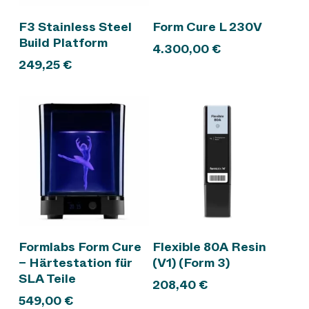
In den Warenkorb
In den Warenkorb
F3 Stainless Steel
Form Cure L 230V
Build Platform
4.300,00
€
249,25
€
In den Warenkorb
In den Warenkorb
Formlabs Form Cure
Flexible 80A Resin
– Härtestation für
(V1) (Form 3)
SLA Teile
208,40
€
549,00
€