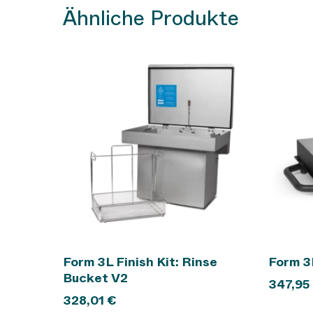
Ähnliche Produkte
In den Warenkorb
Form 3L Finish Kit: Rinse
Form 3
Bucket V2
347,95
328,01
€