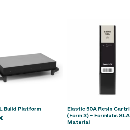
In den Warenkorb
In den Warenkorb
L Build Platform
Elastic 50A Resin Cartr
(Form 3) – Formlabs SLA
€
Material