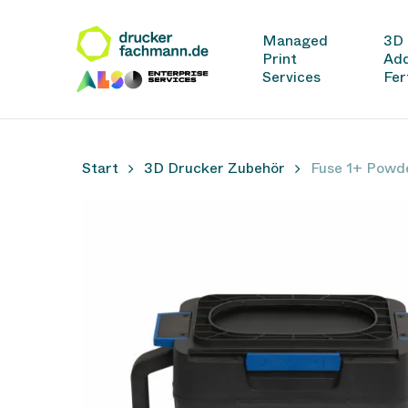
Skip
to
Managed
3D 
main
Print
Add
content
Services
Fer
Start
3D Drucker Zubehör
Fuse 1+ Powd