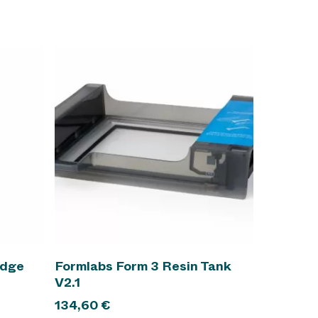
In den Warenkorb
idge
Formlabs Form 3 Resin Tank
V2.1
134,60
€