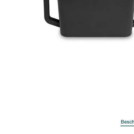
Hit enter to search or ESC to close
Besch