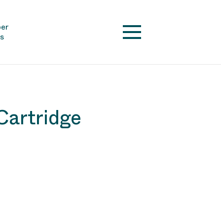
er
s
Cartridge