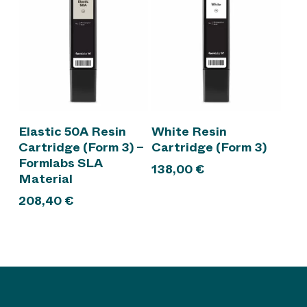
In den Warenkorb
In den Warenkorb
Elastic 50A Resin
White Resin
Cartridge (Form 3) –
Cartridge (Form 3)
Formlabs SLA
138,00
€
Material
208,40
€