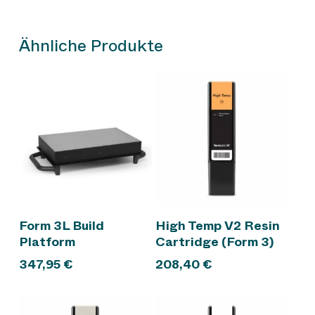
Ähnliche Produkte
In den Warenkorb
In den Warenkorb
Form 3L Build
High Temp V2 Resin
Platform
Cartridge (Form 3)
347,95
€
208,40
€