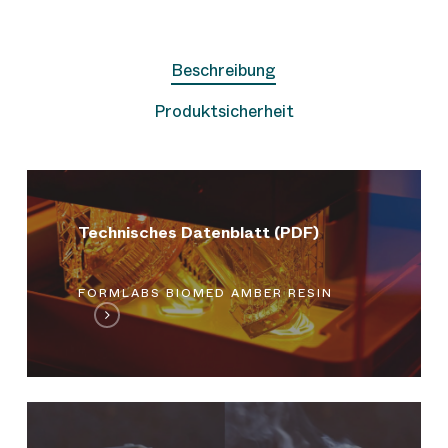
Beschreibung
Produktsicherheit
Technisches
Datenblatt
–
Technisches Datenblatt (PDF)
Formlabs
BioMed
Amber
FORMLABS BIOMED AMBER RESIN
Resin
(PDF)
öffnen
Sicherheitsdatenblatt
–