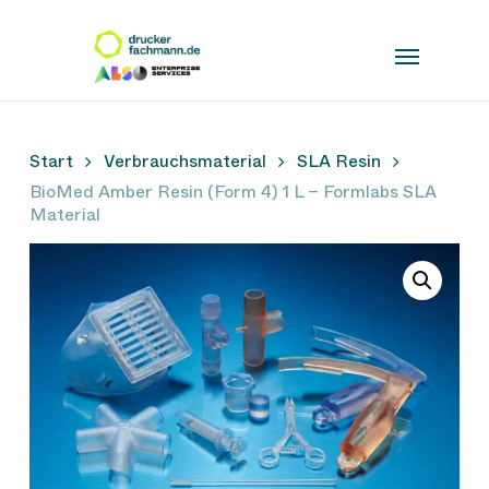
Skip
to
main
content
Start
Verbrauchsmaterial
SLA Resin
BioMed Amber Resin (Form 4) 1 L – Formlabs SLA
Material