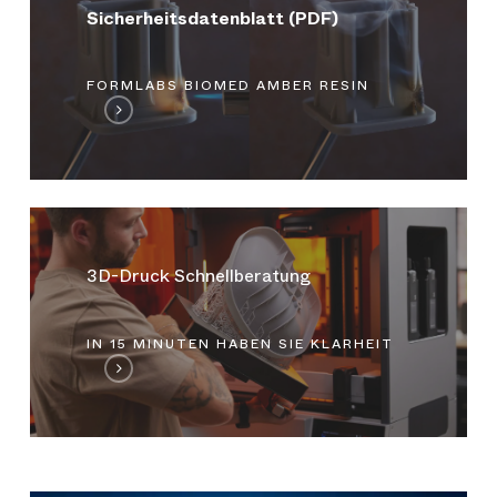
Formlabs
Sicherheitsdatenblatt (PDF)
BioMed
Amber
Resin
FORMLABS BIOMED AMBER RESIN
(PDF)
öffnen
In
einem
kompakten
3D-Druck Schnellberatung
Webtermin
prüfen
wir
IN 15 MINUTEN HABEN SIE KLARHEIT
gemeinsam
Ihre
Anforderungen
für
3D-
Druck