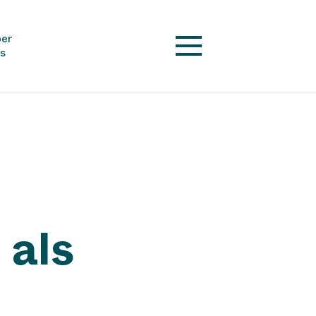
er
s
als