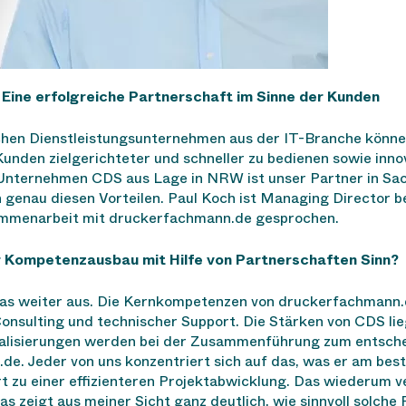
Eine erfolgreiche Partnerschaft im Sinne der Kunden
schen Dienstleistungsunternehmen aus der IT-Branche könn
nden zielgerichteter und schneller zu bedienen sowie innov
Unternehmen CDS aus Lage in NRW ist unser Partner in Sac
 genau diesen Vorteilen. Paul Koch ist Managing Director b
sammenarbeit mit druckerfachmann.de gesprochen.
r Kompetenzausbau mit Hilfe von Partnerschaften Sinn?
as weiter aus. Die Kernkompetenzen von druckerfachmann.de
onsulting und technischer Support. Die Stärken von CDS lie
ialisierungen werden bei der Zusammenführung zum entschei
e. Jeder von uns konzentriert sich auf das, was er am bes
t zu einer effizienteren Projektabwicklung. Das wiederum v
s zeigt aus meiner Sicht ganz deutlich, wie sinnvoll solche 