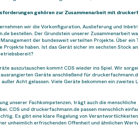
sforderungen gehören zur Zusammenarbeit mit drucker
ernehmen wir die Vorkonfiguration, Auslieferung und Inbet
de bestellen. Der Grundstein unserer Zusammenarbeit war
 Management der bundesweit verteilten Projekte. Über ein
ie Projekte haben. Ist das Gerät sicher im sechsten Stock 
betriebsbereit?
äte auszutauschen kommt CDS wieder ins Spiel. Wir sorgen
 ausrangierten Geräte anschließend für druckerfachmann.de
 außer Acht gelassen. Viele Geräte bekommen ein zweites 
nung unserer Fachkompetenzen, trägt auch die menschliche 
 bei. CDS und druckerfachmann.de passen menschlich einf
ichtig. Es gibt eine klare Regelung von Verantwortlichkeite
ner unheimlich erfrischenden Offenheit und ähnlichen Wertv