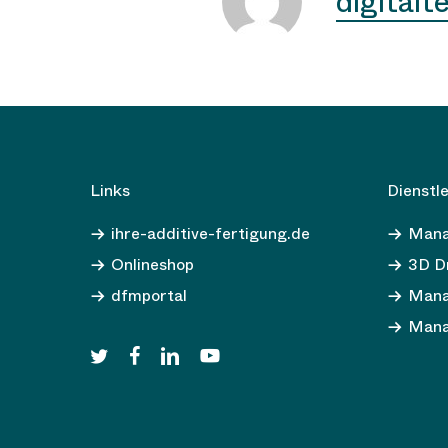
digital
Links
Dienstl
ihre-additive-fertigung.de
Mana
Onlineshop
3D Dr
dfmportal
Mana
Mana
twitter
facebook
linkedin
youtube