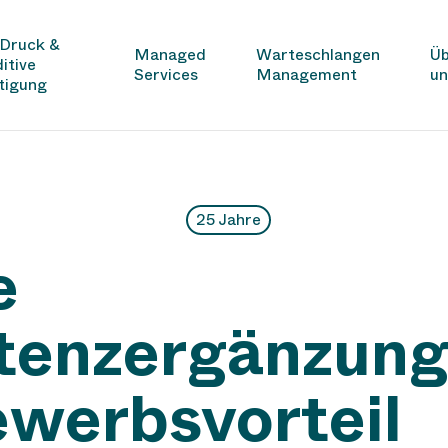
Druck &
Managed
Warteschlangen
Üb
itive
Services
Management
un
tigung
25 Jahre
e
enzergänzung 
werbsvorteil